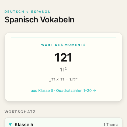
DEUTSCH → ESPAÑOL
Spanisch Vokabeln
WORT DES MOMENTS
121
11²
„11 × 11 = 121“
aus Klasse 5 · Quadratzahlen 1–20 →
WORTSCHATZ
Klasse 5
1 Thema
▶